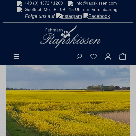
+49 (0) 4372 / 1269
info@rapskissen.com
alt springen
Geöffnet, Mo - Fr. 09 - 15 Uhr u.n. Vereinbarung
Folge uns auf
Du hast 0 Produkt
Ware