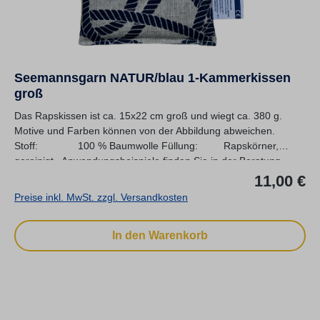
Seemannsgarn NATUR/blau 1-Kammerkissen
groß
Das Rapskissen ist ca. 15x22 cm groß und wiegt ca. 380 g.
Motive und Farben können von der Abbildung abweichen.
Stoff: 100 % Baumwolle Füllung: Rapskörner,
gereinigt Anwendungsbeispiele finden Sie in der Beratung...
Re
11,00 €
Preise inkl. MwSt. zzgl. Versandkosten
In den Warenkorb