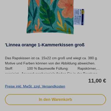
'Linnea orange 1-Kammerkissen groß
Das Rapskissen ist ca. 15x22 cm groß und wiegt ca. 380 g.
Motive und Farben können von der Abbildung abweichen.
Stoff: 100 % Baumwolle Füllung: Rapskörner,
gereinigt Anwendungsbeispiele finden Sie in der Beratung...
Re
11,00 €
Preise inkl. MwSt. zzgl. Versandkosten
In den Warenkorb