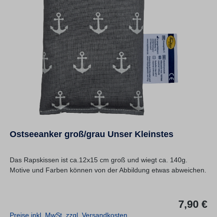
Ostseeanker groß/grau Unser Kleinstes
Das Rapskissen ist ca.12x15 cm groß und wiegt ca. 140g.
Motive und Farben können von der Abbildung etwas abweichen.
Re
7,90 €
Preise inkl. MwSt. zzgl. Versandkosten