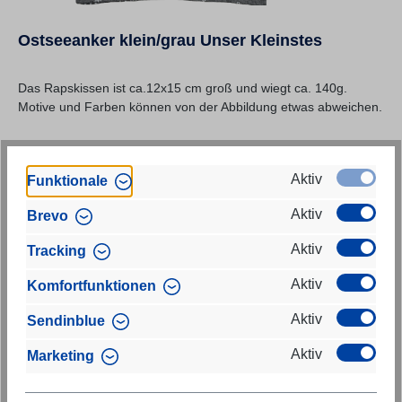
Ostseeanker klein/grau Unser Kleinstes
Das Rapskissen ist ca.12x15 cm groß und wiegt ca. 140g.
Motive und Farben können von der Abbildung etwas abweichen.
Re
7,90 €
Aktiv
Funktionale
Preise inkl. MwSt. zzgl. Versandkosten
Aktiv
Brevo
In den Warenkorb
Aktiv
Tracking
Aktiv
Komfortfunktionen
Aktiv
Sendinblue
Aktiv
Marketing
NEU