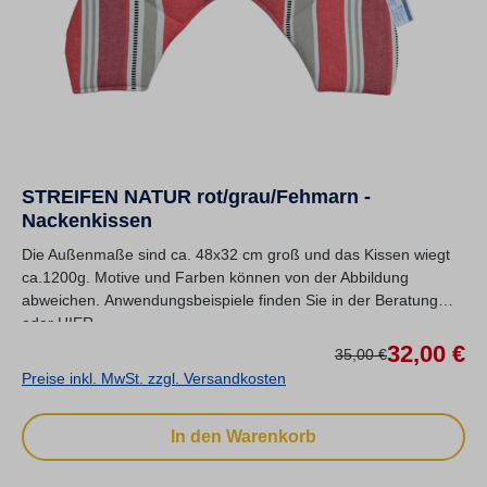
STREIFEN NATUR rot/grau/Fehmarn -
Nackenkissen
Die Außenmaße sind ca. 48x32 cm groß und das Kissen wiegt
ca.1200g. Motive und Farben können von der Abbildung
abweichen. Anwendungsbeispiele finden Sie in der Beratung
oder HIER.
Ve
32,00 €
Regulärer Preis:
35,00 €
Preise inkl. MwSt. zzgl. Versandkosten
In den Warenkorb