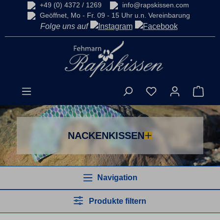
+49 (0) 4372 / 1269
info@rapskissen.com
alt springen
Geöffnet, Mo - Fr. 09 - 15 Uhr u.n. Vereinbarung
Folge uns auf
Du hast 0 Produkt
Ware
NACKENKISSEN
Navigation
Produkte filtern