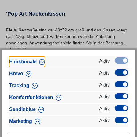
'Pop Art Nackenkissen
Die Außenmaße sind ca. 48x32 cm groß und das Kissen wiegt
ca.1200g. Motive und Farben können von der Abbildung
abweichen. Anwendungsbeispiele finden Sie in der Beratung
oder HIER.
Re
35,00 €
Aktiv
Funktionale
Preise inkl. MwSt. zzgl. Versandkosten
Aktiv
Brevo
In den Warenkorb
Aktiv
Tracking
Aktiv
Komfortfunktionen
Aktiv
Sendinblue
Aktiv
Marketing