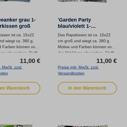
eanker grau 1-
'Garden Party
kissen groß
blau/violett 1-
Kammerkissen groß
issen ist ca. 15x22
Das Rapskissen ist ca. 15x22
nd wiegt ca. 380 g.
cm groß und wiegt ca. 380 g.
d Farben können von
Motive und Farben können von
ung abweichen. Stoff:
der Abbildung abweichen. Stoff:
:
Regulärer Preis:
Regu
...
11,00 €
11,00 €
l. MwSt. zzgl.
Preise inkl. MwSt. zzgl.
sten
Versandkosten
den Warenkorb
In den Warenkorb