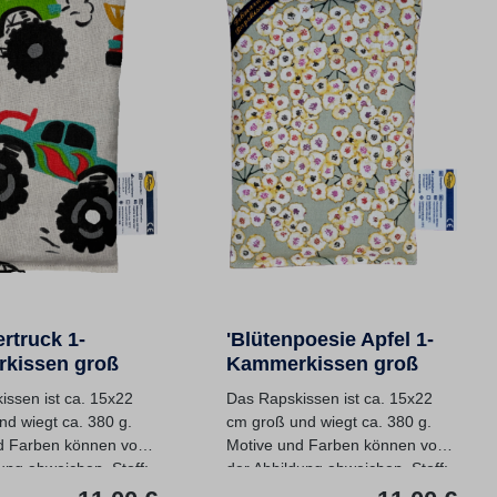
ertruck 1-
'Blütenpoesie Apfel 1-
kissen groß
Kammerkissen groß
issen ist ca. 15x22
Das Rapskissen ist ca. 15x22
nd wiegt ca. 380 g.
cm groß und wiegt ca. 380 g.
d Farben können von
Motive und Farben können von
ung abweichen. Stoff:
der Abbildung abweichen. Stoff:
:
Regulärer Preis:
Regu
...