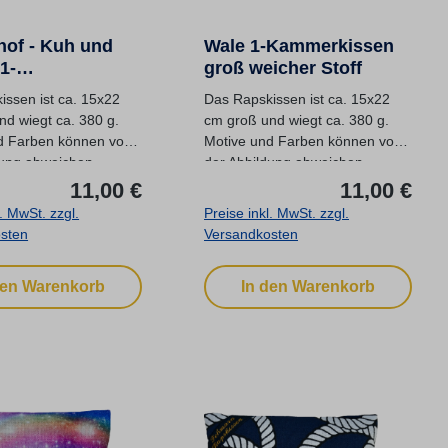
hof - Kuh und
Wale 1-Kammerkissen
1-
groß weicher Stoff
kissen groß
issen ist ca. 15x22
Das Rapskissen ist ca. 15x22
nd wiegt ca. 380 g.
cm groß und wiegt ca. 380 g.
d Farben können von
Motive und Farben können von
dung abweichen.
der Abbildung abweichen.
:
Regulärer Preis:
Regu
100 % Baumwolle
Stoff: 100 % Baumwolle
11,00 €
11,00 €
 Rapskörner,
Füllung: Rapskörner,
l. MwSt. zzgl.
Preise inkl. MwSt. zzgl.
 Anwendungsbeispiele
gereinigt Anwendungsbeispiele
sten
Versandkosten
 in der Beratung...
finden Sie in der Beratung...
den Warenkorb
In den Warenkorb