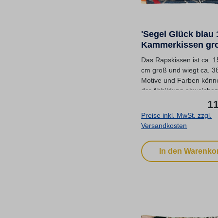
'Segel Glück blau 
Kammerkissen gr
Das Rapskissen ist ca. 
cm groß und wiegt ca. 3
Motive und Farben könn
der Abbildung abweichen
Stoff: 100 % Baum
11
Füllung: Rapskörner
Preise inkl. MwSt. zzgl.
gereinigt Anwendungsbe
Versandkosten
finden Sie in der Beratun
In den Warenko