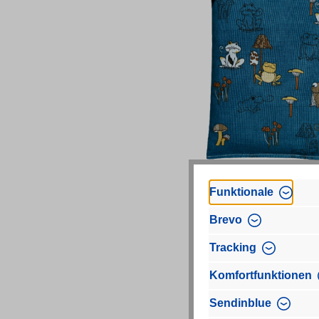
Funktionale
'Frösche petrol 1-
Kammerkissen gr
Brevo
Das Rapskissen ist ca. 
Tracking
cm groß und wiegt ca. 3
Motive und Farben könn
Komfortfunktionen
der Abbildung abweichen
Stoff: 100 % Baum
11
Sendinblue
Füllung: Rapskörner