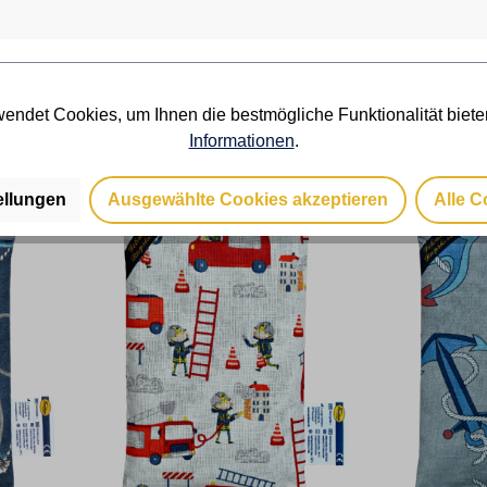
Preise inkl. MwSt. zzgl.
Preise ink
ispiele
gereinigt Anwendungsbeispiele
gereinigt
Versandkosten
Versandko
g...
finden Sie in der Beratung...
finden Sie
rb
In den Warenkorb
In 
endet Cookies, um Ihnen die bestmögliche Funktionalität biete
Informationen
.
ellungen
Ausgewählte Cookies akzeptieren
Alle C