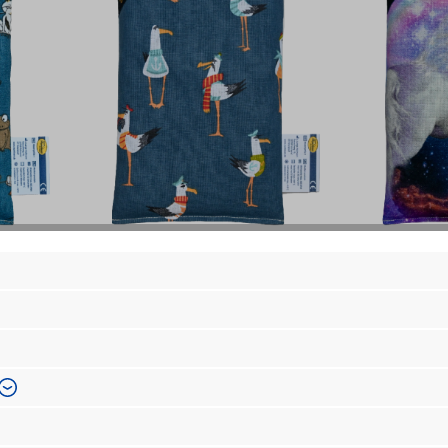
'Möwe mit Schal 1-
'Einhor
oß
Kammerkissen groß
Regenbo
Kammer
15x22
Das Rapskissen ist ca. 15x22
Das Rapsk
80 g.
cm groß und wiegt ca. 380 g.
cm groß u
en von
Motive und Farben können von
Motive un
.
der Abbildung abweichen.
der Abbil
Regulärer Preis:
Regulärer Preis
wolle
Stoff: 100 % Baumwolle
Stoff: 
,00 €
11,00 €
,
Füllung: Rapskörner,
Füllung: