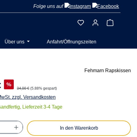
Folge uns auf
Warenkorb 
Über uns
Anfahrt/Öffnungszeiten
Fehmarn Rapskissen
€
%
34,00 €
(5.88% gespart)
 MwSt. zzgl. Versandkosten
andfertig, Lieferzeit 3-4 Tage
Anzahl: Gib den gewünschten Wert ein oder
In den Warenkorb