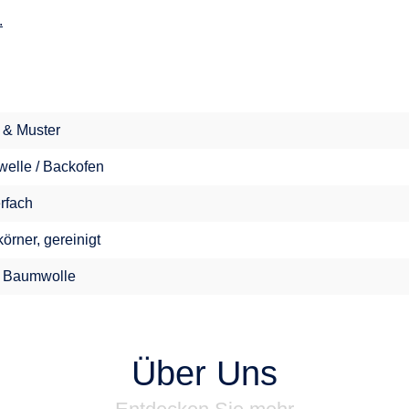
.
l & Muster
welle / Backofen
erfach
örner, gereinigt
 Baumwolle
Über Uns