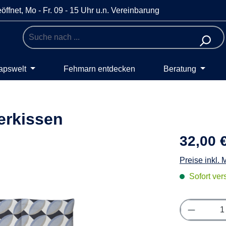
öffnet, Mo - Fr. 09 - 15 Uhr u.n. Vereinbarung
apswelt
Fehmarn entdecken
Beratung
erkissen
32,00 
Preise inkl.
Sofort vers
Produkt 