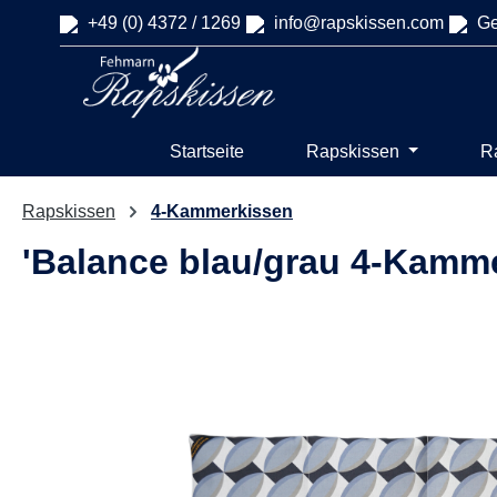
+49 (0) 4372 / 1269
info@rapskissen.com
Ge
springen
Zur Hauptnavigation springen
Startseite
Rapskissen
R
Rapskissen
4-Kammerkissen
'Balance blau/grau 4-Kamm
Bildergalerie überspringen