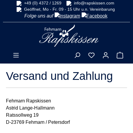
+49 (0) 4372 / 1269
info@rapskissen.com
alt springen
Geöffnet, Mo - Fr. 09 - 15 Uhr u.n. Vereinbarung
Folge uns auf
Du hast 0 Produkt
Ware
Versand und Zahlung
Fehmarn Rapskissen
Astrid Lange-Hallmann
Ratssollweg 19
D-23769 Fehmarn / Petersdorf