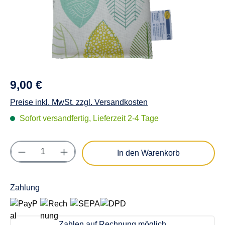
9,00 €
Preise inkl. MwSt. zzgl. Versandkosten
Sofort versandfertig, Lieferzeit 2-4 Tage
Produkt Anzahl: Gib den gewünschten Wert e
In den Warenkorb
Zahlung
Zahlen auf Rechnung möglich