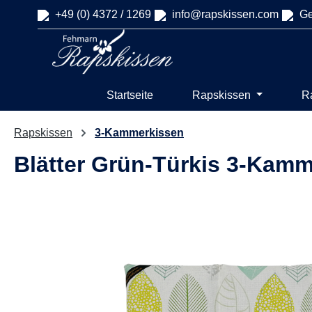
+49 (0) 4372 / 1269
info@rapskissen.com
Ge
springen
Zur Hauptnavigation springen
Startseite
Rapskissen
R
Rapskissen
3-Kammerkissen
Blätter Grün-Türkis 3-Kam
Bildergalerie überspringen