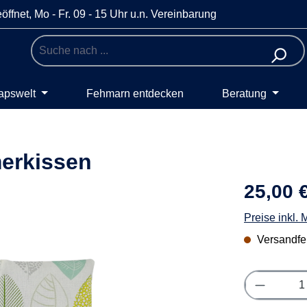
öffnet, Mo - Fr. 09 - 15 Uhr u.n. Vereinbarung
apswelt
Fehmarn entdecken
Beratung
merkissen
25,00 
Preise inkl.
Versandfert
Produkt 