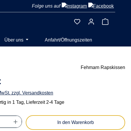
Folge uns auf
Warenkorb 
Über uns
Anfahrt/Öffnungszeiten
Fehmarn Rapskissen
€
 MwSt. zzgl. Versandkosten
ig in 1 Tag, Lieferzeit 2-4 Tage
Anzahl: Gib den gewünschten Wert ein oder
In den Warenkorb