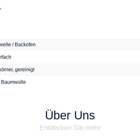
.
welle / Backofen
erfach
örner, gereinigt
 Baumwolle
Über Uns
Entdecken Sie mehr