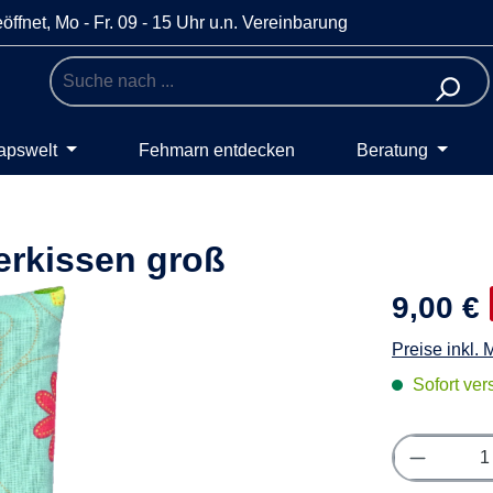
öffnet, Mo - Fr. 09 - 15 Uhr u.n. Vereinbarung
apswelt
Fehmarn entdecken
Beratung
erkissen groß
9,00 €
Preise inkl.
Sofort vers
Produkt 