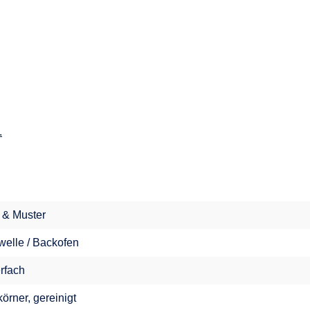
.
l & Muster
welle / Backofen
erfach
örner, gereinigt