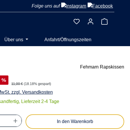
Folge uns auf
Warenkorb 
Über uns
Anfahrt/Öffnungszeiten
Fehmarn Rapskissen
%
11,00 €
(18.18% gespart)
 MwSt. zzgl. Versandkosten
andfertig, Lieferzeit 2-4 Tage
Anzahl: Gib den gewünschten Wert ein oder
In den Warenkorb