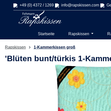
+49 (0) 4372 / 1269
info@rapskissen.com
Ge
springen
Zur Hauptnavigation springen
Startseite
Rapskissen
R
Rapskissen
1-Kammerkissen groß
'Blüten bunt/türkis 1-Kamm
Bildergalerie überspringen