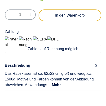
Produkt Anzahl: Gib den gewünschten Wert e
In den Warenkorb
Zahlung
Zahlen auf Rechnung möglich
Beschreibung
Das Rapskissen ist ca. 62x22 cm groß und wiegt ca.
1500g. Motive und Farben können von der Abbildung
abweichen. Anwendungs…
Mehr