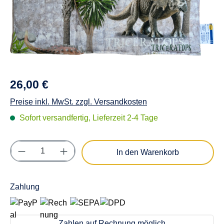
26,00 €
Preise inkl. MwSt. zzgl. Versandkosten
Sofort versandfertig, Lieferzeit 2-4 Tage
Produkt Anzahl: Gib den gewünschten Wert e
In den Warenkorb
Zahlung
Zahlen auf Rechnung möglich