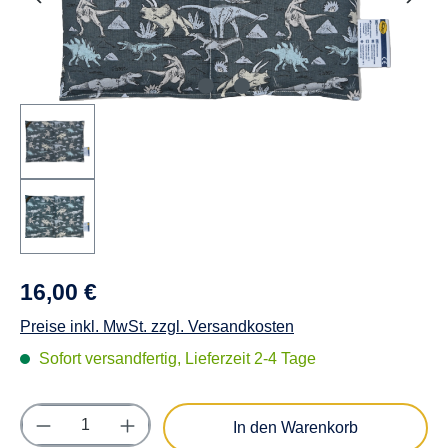
16,00 €
Preise inkl. MwSt. zzgl. Versandkosten
Sofort versandfertig, Lieferzeit 2-4 Tage
Produkt Anzahl: Gib den gewünschten Wert e
In den Warenkorb