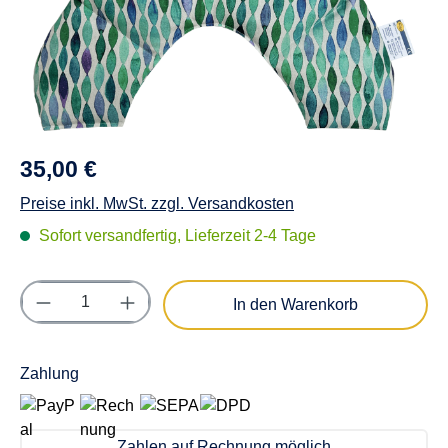
35,00 €
Preise inkl. MwSt. zzgl. Versandkosten
Sofort versandfertig, Lieferzeit 2-4 Tage
Produkt Anzahl: Gib den gewünschten Wert e
In den Warenkorb
Zahlung
Zahlen auf Rechnung möglich