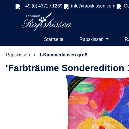
+49 (0) 4372 / 1269
info@rapskissen.com
Ge
springen
Zur Hauptnavigation springen
Startseite
Rapskissen
R
Rapskissen
1-Kammerkissen groß
'Farbträume Sonderedition
Bildergalerie überspringen