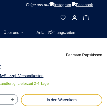
Folge uns auf
Warenkorb 
Über uns
Anfahrt/Öffnungszeiten
Fehmarn Rapskissen
€
 MwSt. zzgl. Versandkosten
andfertig, Lieferzeit 2-4 Tage
Anzahl: Gib den gewünschten Wert ein oder
In den Warenkorb