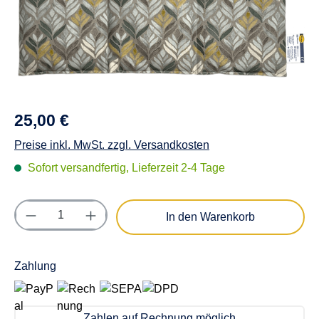
25,00 €
Preise inkl. MwSt. zzgl. Versandkosten
Sofort versandfertig, Lieferzeit 2-4 Tage
Produkt Anzahl: Gib den gewünschten Wert e
In den Warenkorb
Zahlung
Zahlen auf Rechnung möglich