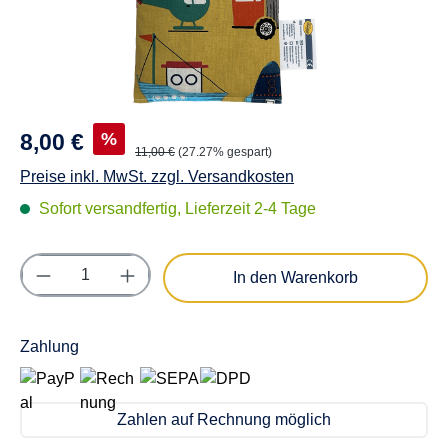
%
8,00 €
11,00 €
(27.27% gespart)
Preise inkl. MwSt. zzgl. Versandkosten
Sofort versandfertig, Lieferzeit 2-4 Tage
Produkt Anzahl: Gib den gewünschten Wert e
In den Warenkorb
Zahlung
Zahlen auf Rechnung möglich