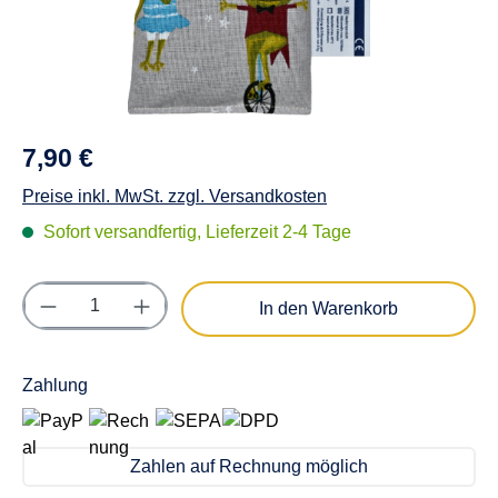
7,90 €
Preise inkl. MwSt. zzgl. Versandkosten
Sofort versandfertig, Lieferzeit 2-4 Tage
Produkt Anzahl: Gib den gewünschten Wert e
In den Warenkorb
Zahlung
Zahlen auf Rechnung möglich