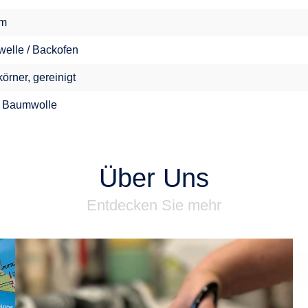
im
welle / Backofen
örner, gereinigt
 Baumwolle
Über Uns
Entdecken Sie mehr