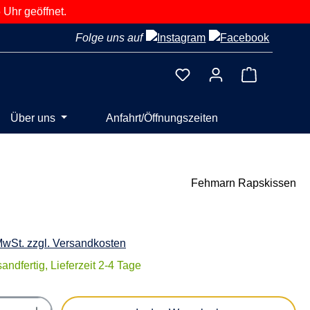
 Uhr geöffnet.
Folge uns auf
Warenkorb 
Über uns
Anfahrt/Öffnungszeiten
Fehmarn Rapskissen
 MwSt. zzgl. Versandkosten
andfertig, Lieferzeit 2-4 Tage
Anzahl: Gib den gewünschten Wert ein oder