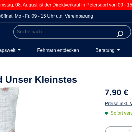
stag, 08. August ist der Direktverkauf in Petersdorf von 09 - 15
öffnet, Mo - Fr. 09 - 15 Uhr u.n. Vereinbarung
apswelt
Fehmarn entdecken
Beratung
 Unser Kleinstes
7,90 €
Preise inkl.
Sofort vers
Produkt 