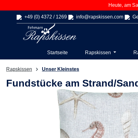
Heute, am Sam
springen
Zur Hauptnavigation springen
+49 (0) 4372 / 1269
info@rapskissen.com
Ge
Startseite
Rapskissen
R
Rapskissen
Unser Kleinstes
Fundstücke am Strand/Sand
Bildergalerie überspringen