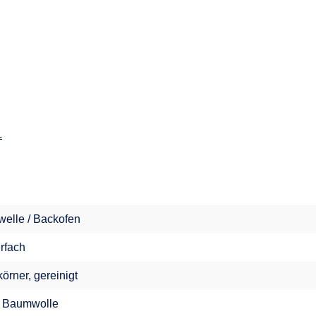
.
welle / Backofen
erfach
örner, gereinigt
 Baumwolle