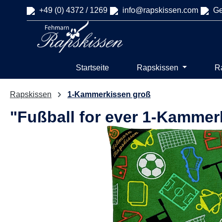
+49 (0) 4372 / 1269
info@rapskissen.com
Ge
springen
Zur Hauptnavigation springen
Startseite
Rapskissen
R
Rapskissen
1-Kammerkissen groß
"Fußball for ever 1-Kammer
Bildergalerie überspringen