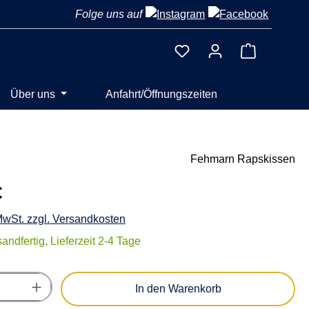
Folge uns auf
Warenkorb 
Über uns
Anfahrt/Öffnungszeiten
Fehmarn Rapskissen
€
 MwSt. zzgl. Versandkosten
andfertig, Lieferzeit 2-4 Tage
Anzahl: Gib den gewünschten Wert ein oder
In den Warenkorb