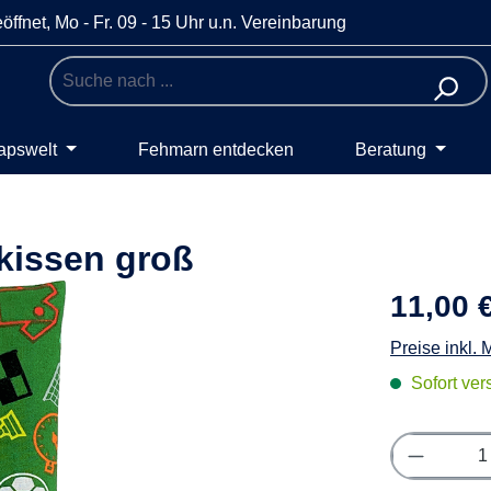
öffnet, Mo - Fr. 09 - 15 Uhr u.n. Vereinbarung
apswelt
Fehmarn entdecken
Beratung
kissen groß
11,00 
Preise inkl.
Sofort vers
Produkt 