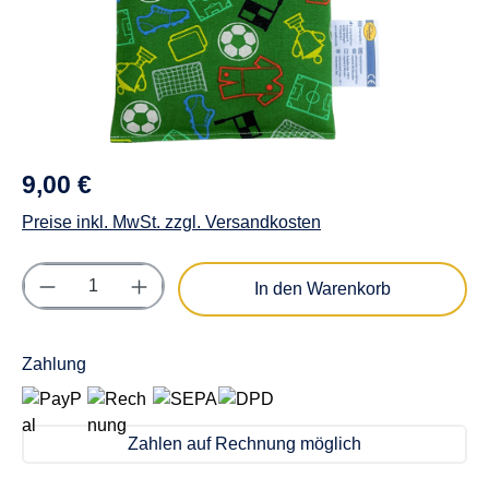
9,00 €
Preise inkl. MwSt. zzgl. Versandkosten
Produkt Anzahl: Gib den gewünschten Wert e
In den Warenkorb
Zahlung
Zahlen auf Rechnung möglich