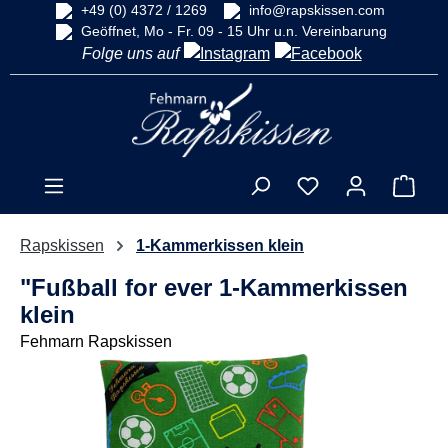
+49 (0) 4372 / 1269
info@rapskissen.com
alt springen
Geöffnet, Mo - Fr. 09 - 15 Uhr u.n. Vereinbarung
Folge uns auf
Ware
Rapskissen
1-Kammerkissen klein
"Fußball for ever 1-Kammerkissen
klein
Fehmarn Rapskissen
Bildergalerie überspringen