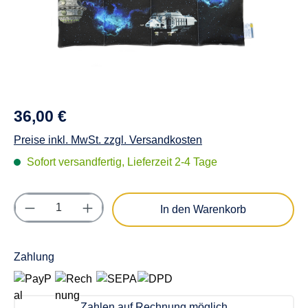
36,00 €
Preise inkl. MwSt. zzgl. Versandkosten
Sofort versandfertig, Lieferzeit 2-4 Tage
Produkt Anzahl: Gib den gewünschten Wert e
In den Warenkorb
Zahlung
Zahlen auf Rechnung möglich