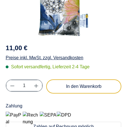
11,00 €
Preise inkl. MwSt. zzgl. Versandkosten
Sofort versandfertig, Lieferzeit 2-4 Tage
Produkt Anzahl: Gib den gewünschten Wert e
In den Warenkorb
Zahlung
Zahlen auf Rechnung möglich