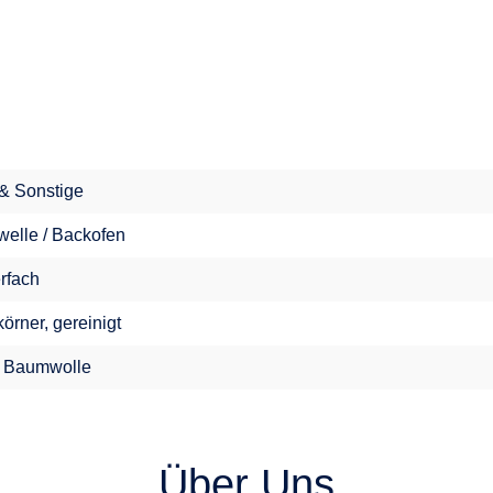
 & Sonstige
welle / Backofen
erfach
örner, gereinigt
 Baumwolle
Über Uns