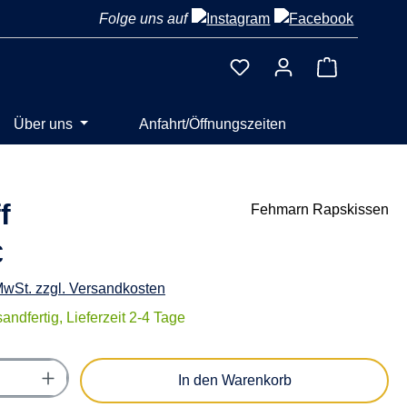
Folge uns auf
Warenkorb 
Über uns
Anfahrt/Öffnungszeiten
f
Fehmarn Rapskissen
€
 MwSt. zzgl. Versandkosten
andfertig, Lieferzeit 2-4 Tage
Anzahl: Gib den gewünschten Wert ein oder
In den Warenkorb