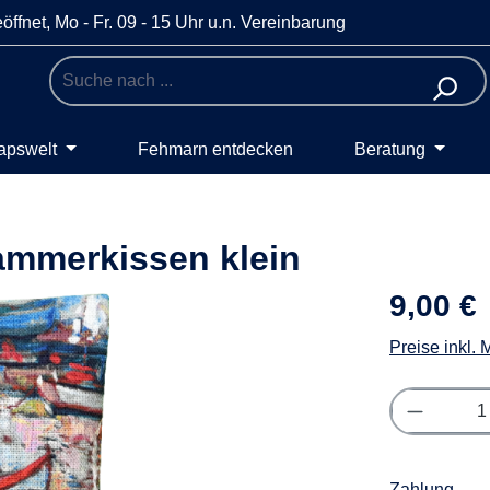
öffnet, Mo - Fr. 09 - 15 Uhr u.n. Vereinbarung
apswelt
Fehmarn entdecken
Beratung
ammerkissen klein
9,00 €
Preise inkl.
Produkt 
Zahlung