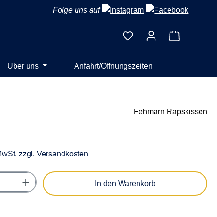
Folge uns auf
Warenkorb 
Über uns
Anfahrt/Öffnungszeiten
Fehmarn Rapskissen
 MwSt. zzgl. Versandkosten
Anzahl: Gib den gewünschten Wert ein oder
In den Warenkorb