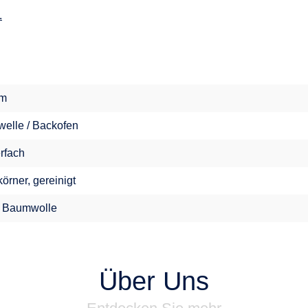
.
im
welle / Backofen
erfach
örner, gereinigt
 Baumwolle
Über Uns