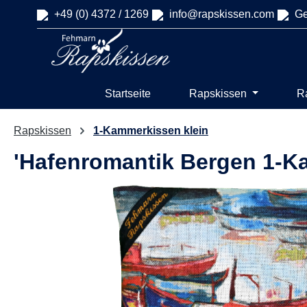
+49 (0) 4372 / 1269
info@rapskissen.com
Ge
springen
Zur Hauptnavigation springen
Startseite
Rapskissen
R
Rapskissen
1-Kammerkissen klein
'Hafenromantik Bergen 1-K
Bildergalerie überspringen