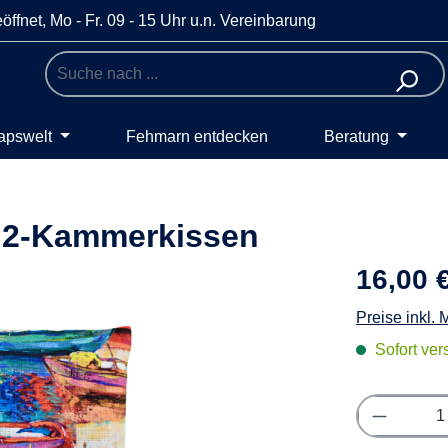
öffnet, Mo - Fr. 09 - 15 Uhr u.n. Vereinbarung
apswelt
Fehmarn entdecken
Beratung
t 2-Kammerkissen
16,00 
Preise inkl.
Sofort vers
Produkt 