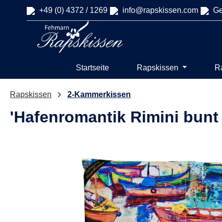
+49 (0) 4372 / 1269
info@rapskissen.com
Ge
springen
Zur Hauptnavigation springen
Startseite
Rapskissen
R
Rapskissen
2-Kammerkissen
'Hafenromantik Rimini bun
Bildergalerie überspringen