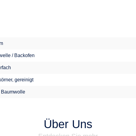
im
welle / Backofen
erfach
örner, gereinigt
 Baumwolle
Über Uns