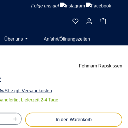
Folge uns auf
Warenkorb 
Über uns
Anfahrt/Öffnungszeiten
Fehmarn Rapskissen
€
 MwSt. zzgl. Versandkosten
andfertig, Lieferzeit 2-4 Tage
Anzahl: Gib den gewünschten Wert ein oder
In den Warenkorb