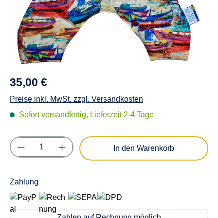
35,00 €
Preise inkl. MwSt. zzgl. Versandkosten
Sofort versandfertig, Lieferzeit 2-4 Tage
Produkt Anzahl: Gib den gewünschten Wert e
In den Warenkorb
Zahlung
Zahlen auf Rechnung möglich