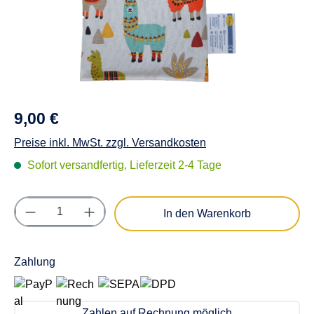
9,00 €
Preise inkl. MwSt. zzgl. Versandkosten
Sofort versandfertig, Lieferzeit 2-4 Tage
Produkt Anzahl: Gib den gewünschten Wert e
In den Warenkorb
Zahlung
Zahlen auf Rechnung möglich