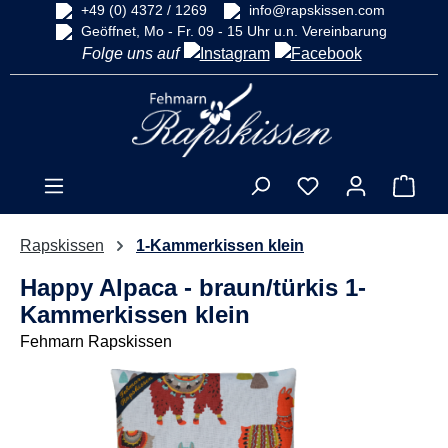
+49 (0) 4372 / 1269
info@rapskissen.com
alt springen
Geöffnet, Mo - Fr. 09 - 15 Uhr u.n. Vereinbarung
Folge uns auf
Ware
Rapskissen
1-Kammerkissen klein
Happy Alpaca - braun/türkis 1-
Kammerkissen klein
Fehmarn Rapskissen
Bildergalerie überspringen