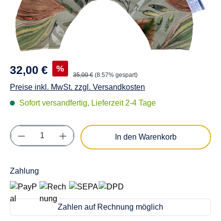
%
32,00 €
35,00 €
(8.57% gespart)
Preise inkl. MwSt. zzgl. Versandkosten
Sofort versandfertig, Lieferzeit 2-4 Tage
Produkt Anzahl: Gib den gewünschten Wert e
In den Warenkorb
Zahlung
Zahlen auf Rechnung möglich