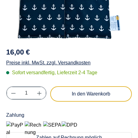
16,00 €
Preise inkl. MwSt. zzgl. Versandkosten
Sofort versandfertig, Lieferzeit 2-4 Tage
Produkt Anzahl: Gib den gewünschten Wert e
In den Warenkorb
Zahlung
Zahlen auf Rechnung möglich