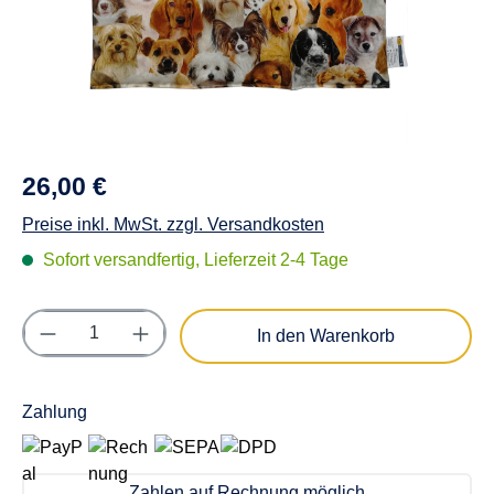
26,00 €
Preise inkl. MwSt. zzgl. Versandkosten
Sofort versandfertig, Lieferzeit 2-4 Tage
Produkt Anzahl: Gib den gewünschten Wert e
In den Warenkorb
Zahlung
Zahlen auf Rechnung möglich