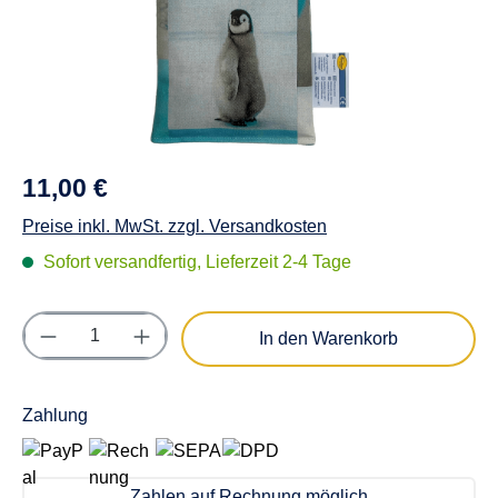
11,00 €
Preise inkl. MwSt. zzgl. Versandkosten
Sofort versandfertig, Lieferzeit 2-4 Tage
Produkt Anzahl: Gib den gewünschten Wert e
In den Warenkorb
Zahlung
Zahlen auf Rechnung möglich