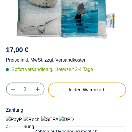
17,00 €
Preise inkl. MwSt. zzgl. Versandkosten
Sofort versandfertig, Lieferzeit 2-4 Tage
Produkt Anzahl: Gib den gewünschten Wert e
In den Warenkorb
Zahlung
Zahlen auf Rechnung möglich