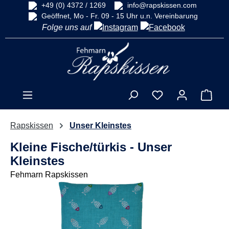
+49 (0) 4372 / 1269
info@rapskissen.com
alt springen
Geöffnet, Mo - Fr. 09 - 15 Uhr u.n. Vereinbarung
Folge uns auf
Ware
Rapskissen
Unser Kleinstes
Kleine Fische/türkis - Unser
Kleinstes
Fehmarn Rapskissen
Bildergalerie überspringen