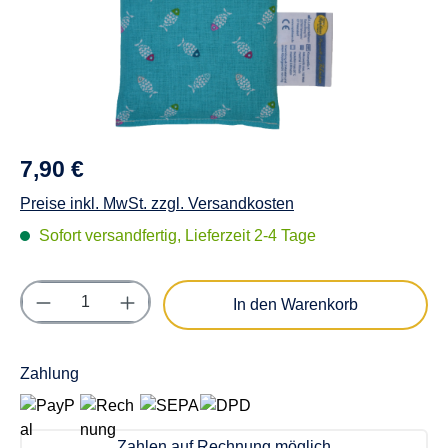
7,90 €
Preise inkl. MwSt. zzgl. Versandkosten
Sofort versandfertig, Lieferzeit 2-4 Tage
Produkt Anzahl: Gib den gewünschten Wert e
In den Warenkorb
Zahlung
Zahlen auf Rechnung möglich