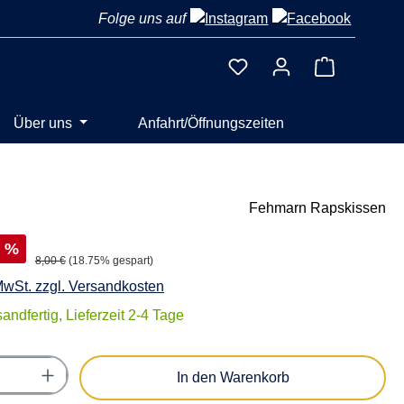
Folge uns auf
Warenkorb 
Über uns
Anfahrt/Öffnungszeiten
Fehmarn Rapskissen
%
8,00 €
(18.75% gespart)
 MwSt. zzgl. Versandkosten
andfertig, Lieferzeit 2-4 Tage
Anzahl: Gib den gewünschten Wert ein oder
In den Warenkorb