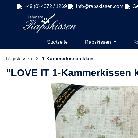
+49 (0) 4372 / 1269
info@rapskissen.com
Ge
springen
Zur Hauptnavigation springen
Startseite
Rapskissen
R
Rapskissen
1-Kammerkissen klein
"LOVE IT 1-Kammerkissen 
Bildergalerie überspringen