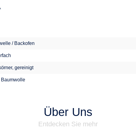
.
welle / Backofen
erfach
örner, gereinigt
 Baumwolle
Über Uns
Entdecken Sie mehr