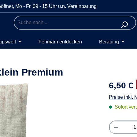
öffnet, Mo - Fr. 09 - 15 Uhr u.n. Vereinbarung
apswelt
Fehmarn entdecken
Beratung
klein Premium
6,50 €
Preise inkl.
Sofort vers
Produkt 