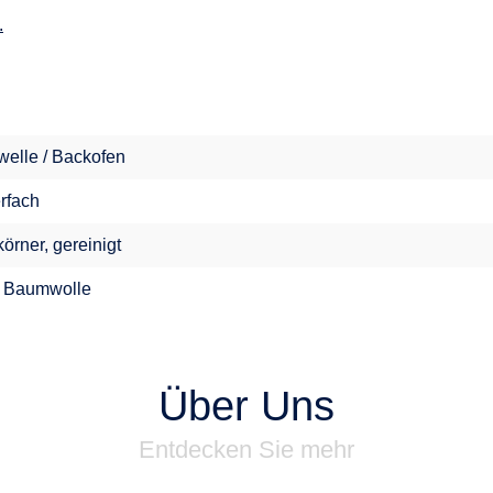
.
welle / Backofen
erfach
örner, gereinigt
 Baumwolle
Über Uns
Entdecken Sie mehr