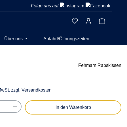
Folge uns auf
Warenkorb 
Über uns
Anfahrt/Öffnungszeiten
Fehmarn Rapskissen
 MwSt. zzgl. Versandkosten
Anzahl: Gib den gewünschten Wert ein oder
In den Warenkorb