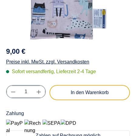
9,00 €
Preise inkl. MwSt. zzgl. Versandkosten
Sofort versandfertig, Lieferzeit 2-4 Tage
Produkt Anzahl: Gib den gewünschten Wert e
In den Warenkorb
Zahlung
Zahlen auf Rechnung möglich