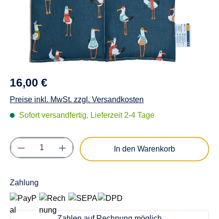
16,00 €
Preise inkl. MwSt. zzgl. Versandkosten
Sofort versandfertig, Lieferzeit 2-4 Tage
Produkt Anzahl: Gib den gewünschten Wert e
In den Warenkorb
Zahlung
Zahlen auf Rechnung möglich