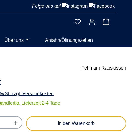
Folge uns auf
Warenkorb 
Über uns
Anfahrt/Öffnungszeiten
Fehmarn Rapskissen
€
 MwSt. zzgl. Versandkosten
andfertig, Lieferzeit 2-4 Tage
Anzahl: Gib den gewünschten Wert ein oder
In den Warenkorb