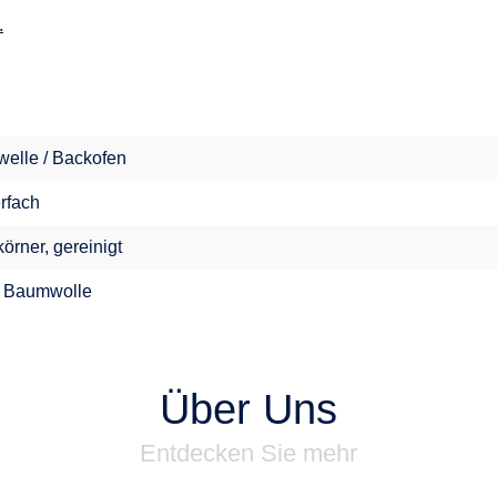
.
welle / Backofen
erfach
örner, gereinigt
 Baumwolle
Über Uns
Entdecken Sie mehr