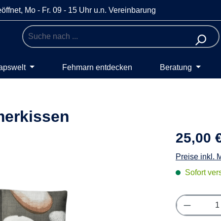
öffnet, Mo - Fr. 09 - 15 Uhr u.n. Vereinbarung
apswelt
Fehmarn entdecken
Beratung
merkissen
25,00 
Preise inkl.
Sofort vers
Produkt 