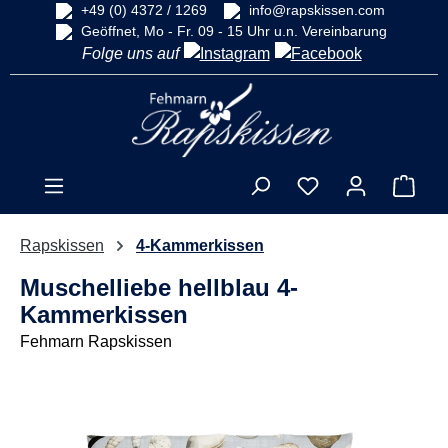
+49 (0) 4372 / 1269
info@rapskissen.com
alt springen
Geöffnet, Mo - Fr. 09 - 15 Uhr u.n. Vereinbarung
Folge uns auf
Ware
Rapskissen
4-Kammerkissen
Muschelliebe hellblau 4-
Kammerkissen
Fehmarn Rapskissen
Bildergalerie überspringen