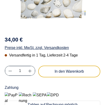
34,00 €
Preise inkl. MwSt. zzgl. Versandkosten
Versandfertig in 1 Tag, Lieferzeit 2-4 Tage
Produkt Anzahl: Gib den gewünschten Wert e
In den Warenkorb
Zahlung
Zahlen auf Rechnung möglich