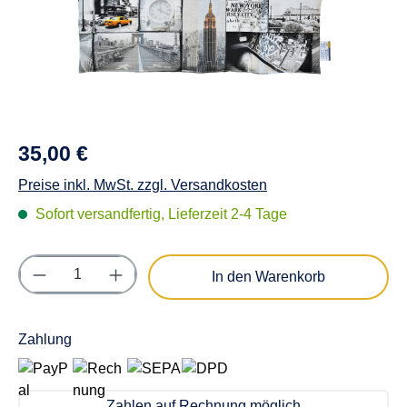
35,00 €
Preise inkl. MwSt. zzgl. Versandkosten
Sofort versandfertig, Lieferzeit 2-4 Tage
Produkt Anzahl: Gib den gewünschten Wert e
In den Warenkorb
Zahlung
Zahlen auf Rechnung möglich