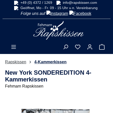
+49 (0) 4372 / 1269
info@rapskissen.com
alt springen
Geöffnet, Mo - Fr. 09 - 15 Uhr u.n. Vereinbarung
Folge uns auf
Ware
Rapskissen
4-Kammerkissen
New York SONDEREDITION 4-
Kammerkissen
Fehmarn Rapskissen
Bildergalerie überspringen