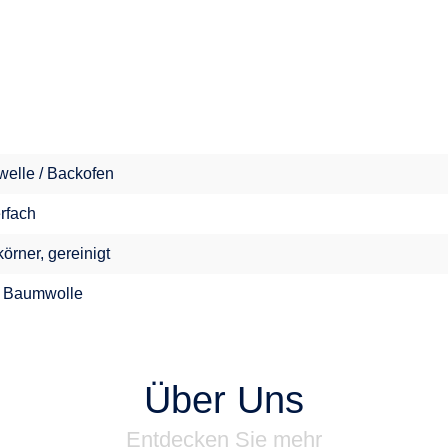
welle / Backofen
erfach
örner, gereinigt
 Baumwolle
Über Uns
Entdecken Sie mehr