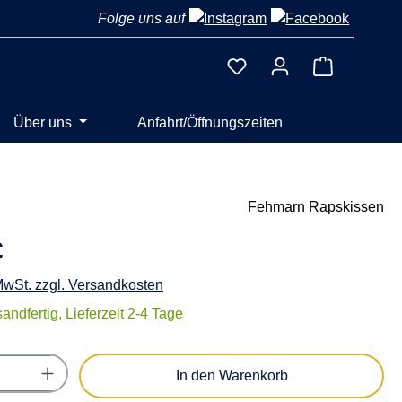
Folge uns auf
Warenkorb 
Über uns
Anfahrt/Öffnungszeiten
Fehmarn Rapskissen
€
 MwSt. zzgl. Versandkosten
andfertig, Lieferzeit 2-4 Tage
Anzahl: Gib den gewünschten Wert ein oder
In den Warenkorb