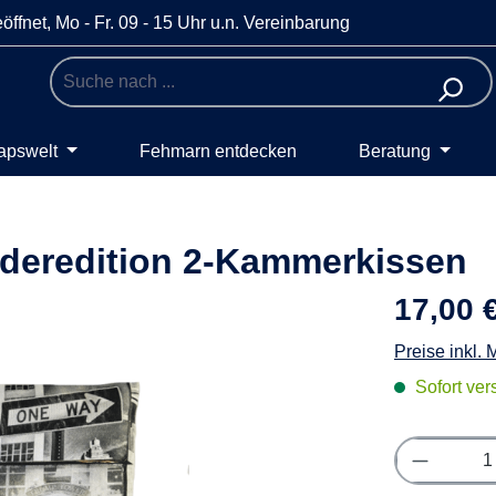
öffnet, Mo - Fr. 09 - 15 Uhr u.n. Vereinbarung
apswelt
Fehmarn entdecken
Beratung
deredition 2-Kammerkissen
17,00 
Preise inkl.
Sofort vers
Produkt 