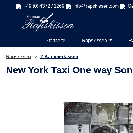
+49 (0) 4372 / 1269
info@rapskissen.com
Ge
springen
Zur Hauptnavigation springen
Startseite
Rapskissen
R
Rapskissen
2-Kammerkissen
New York Taxi One way Son
Bildergalerie überspringen