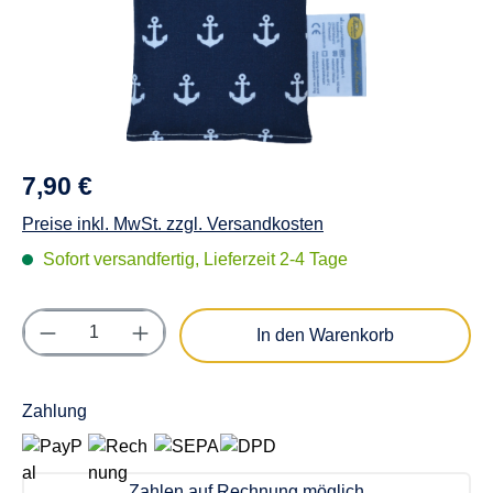
7,90 €
Preise inkl. MwSt. zzgl. Versandkosten
Sofort versandfertig, Lieferzeit 2-4 Tage
Produkt Anzahl: Gib den gewünschten Wert e
In den Warenkorb
Zahlung
Zahlen auf Rechnung möglich