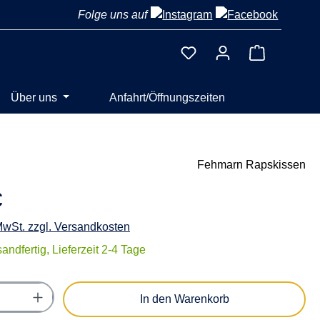
Folge uns auf
Warenkorb 
Über uns
Anfahrt/Öffnungszeiten
Fehmarn Rapskissen
€
 MwSt. zzgl. Versandkosten
andfertig, Lieferzeit 2-4 Tage
Anzahl: Gib den gewünschten Wert ein oder
In den Warenkorb