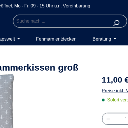
öffnet, Mo - Fr. 09 - 15 Uhr u.n. Vereinbarung
apswelt
Fehmarn entdecken
Beratung
Kammerkissen groß
11,00 
Preise inkl.
Sofort vers
Produkt 