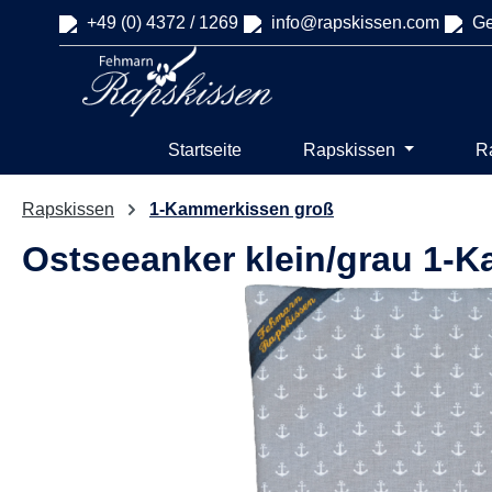
+49 (0) 4372 / 1269
info@rapskissen.com
Ge
springen
Zur Hauptnavigation springen
Startseite
Rapskissen
R
Rapskissen
1-Kammerkissen groß
Ostseeanker klein/grau 1-
Bildergalerie überspringen