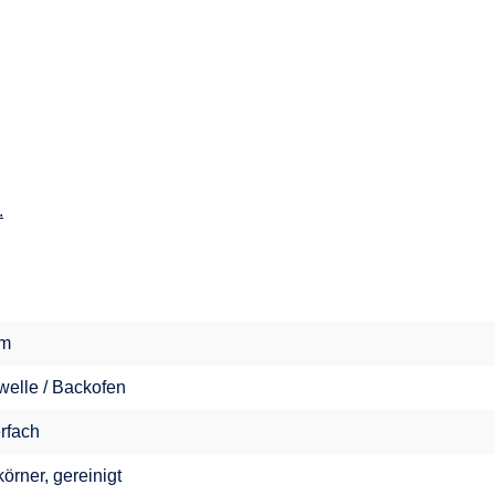
.
im
welle / Backofen
erfach
örner, gereinigt