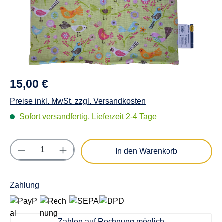
15,00 €
Preise inkl. MwSt. zzgl. Versandkosten
Sofort versandfertig, Lieferzeit 2-4 Tage
Produkt Anzahl: Gib den gewünschten Wert e
In den Warenkorb
Zahlung
Zahlen auf Rechnung möglich