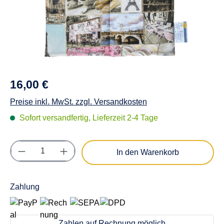
16,00 €
Preise inkl. MwSt. zzgl. Versandkosten
Sofort versandfertig, Lieferzeit 2-4 Tage
Produkt Anzahl: Gib den gewünschten Wert e
In den Warenkorb
Zahlung
Zahlen auf Rechnung möglich