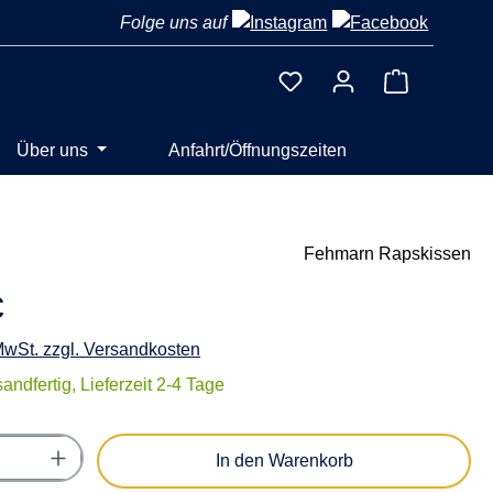
Folge uns auf
Warenkorb 
Über uns
Anfahrt/Öffnungszeiten
Fehmarn Rapskissen
€
 MwSt. zzgl. Versandkosten
andfertig, Lieferzeit 2-4 Tage
Anzahl: Gib den gewünschten Wert ein oder
In den Warenkorb