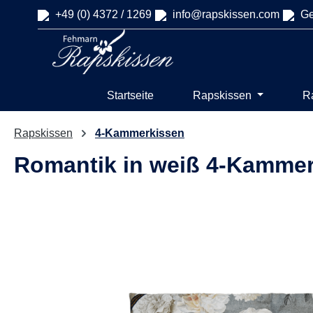
+49 (0) 4372 / 1269
info@rapskissen.com
Ge
springen
Zur Hauptnavigation springen
Startseite
Rapskissen
R
Rapskissen
4-Kammerkissen
Romantik in weiß 4-Kamme
Bildergalerie überspringen