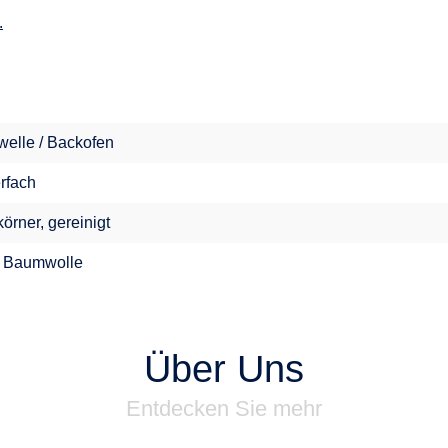
.
welle / Backofen
erfach
örner, gereinigt
 Baumwolle
Über Uns
Entdecken Sie mehr