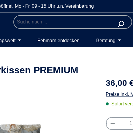
öffnet, Mo - Fr. 09 - 15 Uhr u.n. Vereinbarung
apswelt
Fehmarn entdecken
Beratung
rkissen PREMIUM
36,00 
Preise inkl.
Sofort vers
Produkt 