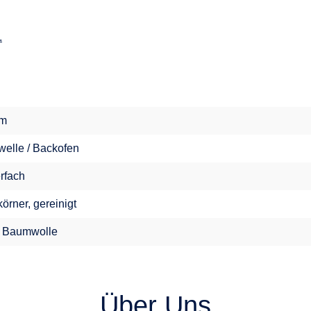
.
im
welle / Backofen
erfach
örner, gereinigt
 Baumwolle
Über Uns