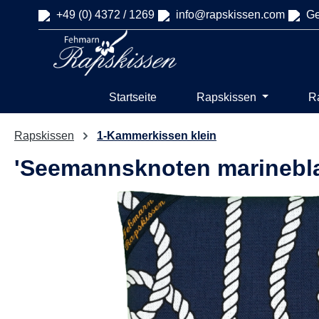
+49 (0) 4372 / 1269
info@rapskissen.com
Ge
springen
Zur Hauptnavigation springen
Startseite
Rapskissen
R
Rapskissen
1-Kammerkissen klein
'Seemannsknoten marinebl
Bildergalerie überspringen