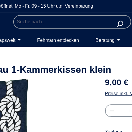
öffnet, Mo - Fr. 09 - 15 Uhr u.n. Vereinbarung
apswelt
Fehmarn entdecken
Beratung
au 1-Kammerkissen klein
9,00 €
Preise inkl.
Produkt 
Zahlung