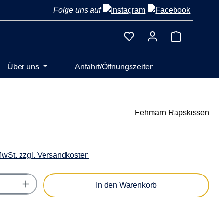
Folge uns auf
Warenkorb 
Über uns
Anfahrt/Öffnungszeiten
Fehmarn Rapskissen
 MwSt. zzgl. Versandkosten
Anzahl: Gib den gewünschten Wert ein oder
In den Warenkorb