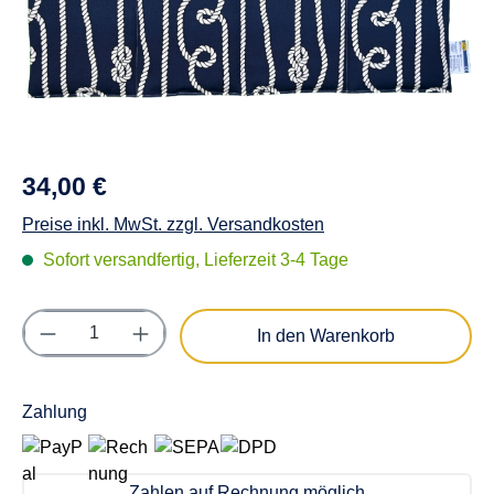
34,00 €
Preise inkl. MwSt. zzgl. Versandkosten
Sofort versandfertig, Lieferzeit 3-4 Tage
Produkt Anzahl: Gib den gewünschten Wert e
In den Warenkorb
Zahlung
Zahlen auf Rechnung möglich