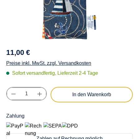
11,00 €
Preise inkl. MwSt. zzgl. Versandkosten
Sofort versandfertig, Lieferzeit 2-4 Tage
Produkt Anzahl: Gib den gewünschten Wert e
In den Warenkorb
Zahlung
Zahlen auf Rechnung möglich