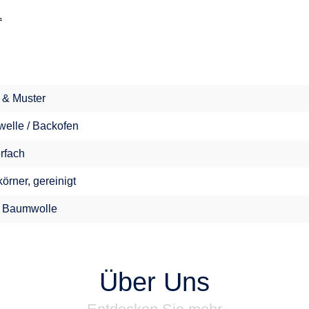
.
l & Muster
welle / Backofen
erfach
örner, gereinigt
 Baumwolle
Über Uns